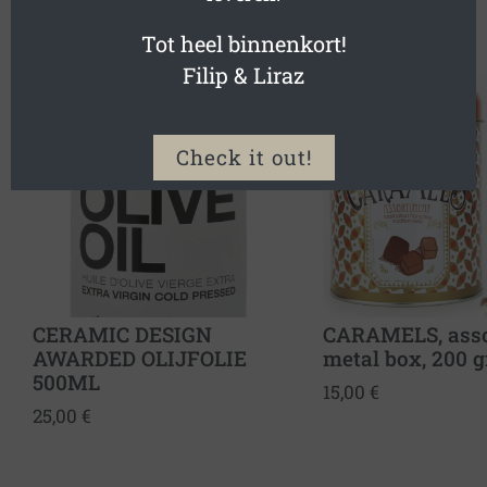
RELATED PRODUCTS
Tot heel binnenkort!
Filip & Liraz
Check it out!
CERAMIC DESIGN
CARAMELS, asso
AWARDED OLIJFOLIE
metal box, 200 g
500ML
15,00
€
25,00
€