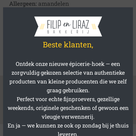
Allergeen:
amandelen
Afmetingen:
7 x 7 x 10,5 cm
Nettogewicht:
230 g
Inhoud:
275 mL
Beste klanten,
5,60
€
Out of stock
Ontdek onze nieuwe épicerie-hoek — een
zorgvuldig gekozen selectie van authentieke
producten van kleine producenten die we zelf
INGREDIENTS
ALLERGENS
graag gebruiken.
Perfect voor echte fijnproevers, gezellige
SHIPPING & RETURNS
weekends, originele geschenken of gewoon een
vleugje verwennerij.
En ja — we kunnen ze ook op zondag bij je thuis
leveren.