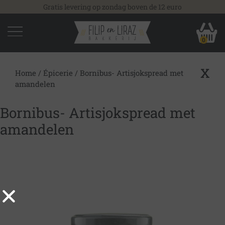
Gratis levering op zondag boven de 12 euro
0
X
Home
/
Épicerie
/ Bornibus- Artisjokspread met
amandelen
Bornibus- Artisjokspread met
amandelen